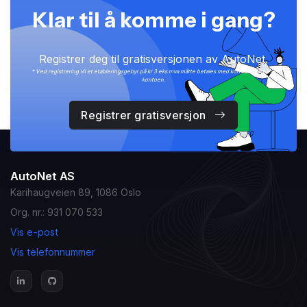
Klar til å komme i gang?
Registrer deg til gratisversjonen av AutoNet.
* Ved registrering vil et etableringsgebyr på kr 3 eks mva måtte betales med kort for å aktivere
kontoen.
Registrer gratisversjon
AutoNet AS
Karihaugveien 89, 1086 Oslo
Org. nr.: 931 070 533
Vis e-post
Vis telefonnummer