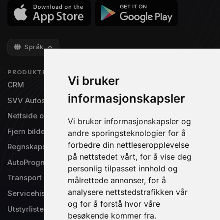
Språk
PRODUKTER
NAVIGASJON
Vi bruker
CRM
Priser
informasjonskapsler
SVV Autosys
Gratisversjon
Nettside og TV-visning
Integrasjoner
Vi bruker informasjonskapsler og
Fjern bilde bakgrunn
Om oss
andre sporingsteknologier for å
forbedre din nettleseropplevelse
Regnskapsintegrasjon
Produktinnspill
på nettstedet vårt, for å vise deg
AutoPrognose®
Driftsstatus
personlig tilpasset innhold og
Transport
Support
målrettede annonser, for å
analysere nettstedstrafikken vår
Servicehistorikk
og for å forstå hvor våre
Utstyrlister
besøkende kommer fra.