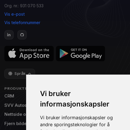
Org. nr.: 931 070 533
Vis e-post
Vis telefonnummer
Språk
PRODUKTER
NAVIGASJON
Vi bruker
CRM
Priser
informasjonskapsler
SVV Autosys
Gratisversjon
Nettside og TV-visning
Integrasjoner
Vi bruker informasjonskapsler og
Fjern bilde bakgrunn
Om oss
andre sporingsteknologier for å