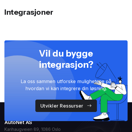
Integrasjoner
Vil du bygge
integrasjon?
La oss sammen utforske mulighetene på
hvordan vi kan integrere din løsning.
Utvikler Ressurser
AutoNet AS
Karihaugveien 89, 1086 Oslo