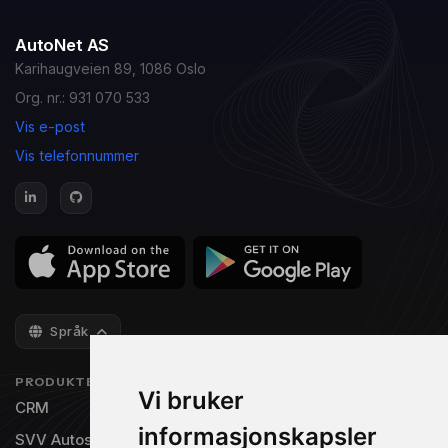
AutoNet AS
Karihaugveien 89, 1086 Oslo
Org. nr.: 931 070 533
Vis e-post
Vis telefonnummer
Språk
PRODUKTER
NAVIGASJON
Vi bruker
CRM
Priser
informasjonskapsler
SVV Autosys
Gratisversjon