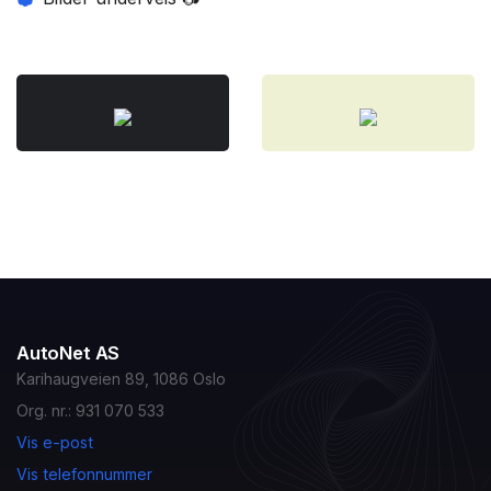
AutoNet AS
Karihaugveien 89, 1086 Oslo
Org. nr.: 931 070 533
Vis e-post
Vis telefonnummer