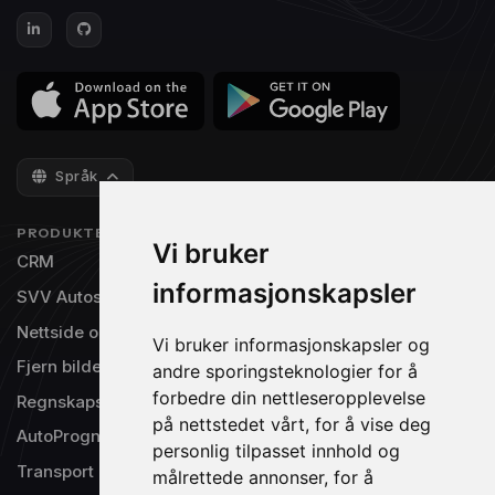
Språk
PRODUKTER
NAVIGASJON
Vi bruker
CRM
Priser
informasjonskapsler
SVV Autosys
Gratisversjon
Nettside og TV-visning
Integrasjoner
Vi bruker informasjonskapsler og
Fjern bilde bakgrunn
Om oss
andre sporingsteknologier for å
forbedre din nettleseropplevelse
Regnskapsintegrasjon
Produktinnspill
på nettstedet vårt, for å vise deg
AutoPrognose®
Driftsstatus
personlig tilpasset innhold og
Transport
Support
målrettede annonser, for å