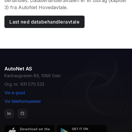
behandles. Databehandleravtalen er et utdrag (kapittel
3) fra AutoNet Hovedavtale.
Last ned databehandleravtale
AutoNet AS
Karihaugveien 89, 1086 Oslo
Org. nr.: 931 070 533
Vis e-post
Vis telefonnummer