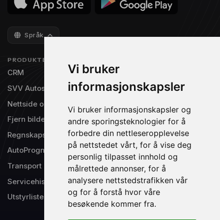
Språk
PRODUKTER
NAVIGASJON
Vi bruker
CRM
Priser
informasjonskapsler
SVV Autosys
Gratisversjon
Nettside og TV-visning
Integrasjoner
Vi bruker informasjonskapsler og
Fjern bilde bakgrunn
Om oss
andre sporingsteknologier for å
forbedre din nettleseropplevelse
Regnskapsintegrasjon
Produktinnspill
på nettstedet vårt, for å vise deg
AutoPrognose®
Driftsstatus
personlig tilpasset innhold og
Transport
Support
målrettede annonser, for å
analysere nettstedstrafikken vår
Servicehistorikk
og for å forstå hvor våre
Utstyrlister
besøkende kommer fra.